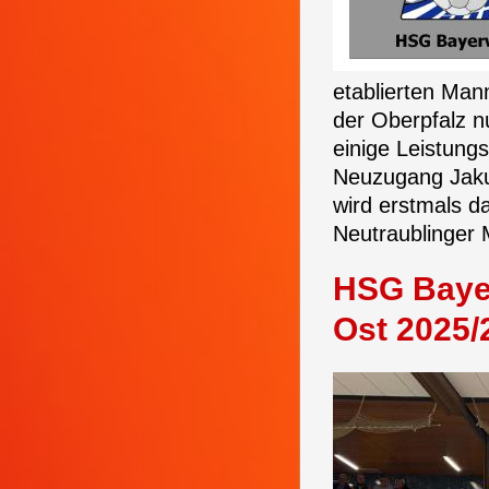
etablierten Man
der Oberpfalz n
einige Leistung
Neuzugang Jaku
wird erstmals da
Neutraublinger 
HSG Bayer
Ost 2025/