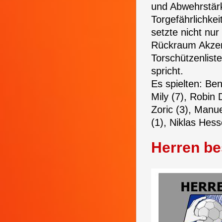
und Abwehrstärk
Torgefährlichkei
setzte nicht nu
Rückraum Akzent
Torschützenlist
spricht.
Es spielten: Be
Mily (7), Robin 
Zoric (3), Manu
(1), Niklas Hess
Herren be