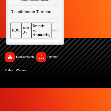
Die nächsten Termine:
Testspiel
16:00
18.07.
vs.
Neutraubling
Uhr
Neutraubling
Druckversion
Sitemap
|
© Marco Wittmann