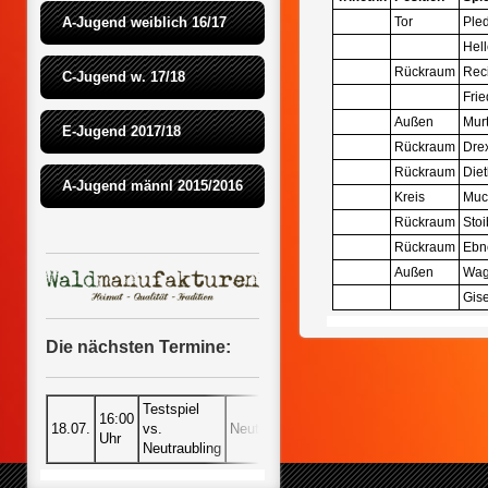
A-Jugend weiblich 16/17
Tor
Ple
Hel
Rückraum
Rec
C-Jugend w. 17/18
Frie
Außen
Murt
E-Jugend 2017/18
Rückraum
Drex
Rückraum
Diet
A-Jugend männl 2015/2016
Kreis
Muc
Rückraum
Stoi
Rückraum
Ebne
Außen
Wag
Gise
Die nächsten Termine:
Testspiel
16:00
18.07.
vs.
Neutraubling
Uhr
Neutraubling