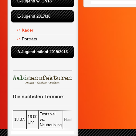
C-Jugend w. 17/18
E-Jugend 2017/18
Kader
Porträts
A-Jugend männl 2015/2016
Die nächsten Termine:
Testspiel
16:00
18.07.
vs.
Neutraubling
Uhr
Neutraubling