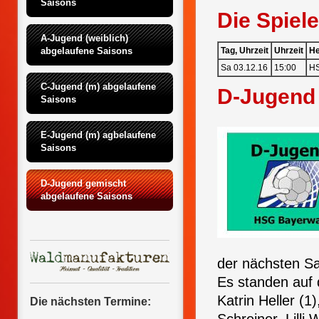
Saisons
Die Spiel
A-Jugend (weiblich) 
abgelaufene Saisons
Tag, Uhrzeit
Uhrzeit
He
Sa 03.12.16
15:00
HS
C-Jugend (m) abgelaufene 
D-Jugend 
Saisons
E-Jugend (m) agbelaufene 
Saisons
D-Jugend gemischt 
abgelaufene Saisons
der nächsten Sa
Es standen auf 
Katrin Heller (1
Die nächsten Termine: