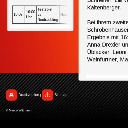
Schreiner, Lilli
Kaltenberger.
Testspiel
16:00
18.07.
vs.
Neutraubling
Uhr
Neutraubling
Bei ihrem zweit
Schrobenhausen 
Ergebnis mit 16
Anna Drexler und
Üblacker, Leoni 
Weinfurtner, Ma
Druckversion
Sitemap
|
© Marco Wittmann