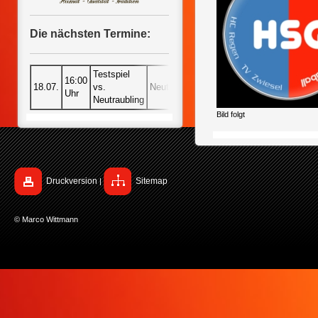
Die nächsten Termine:
Testspiel
16:00
18.07.
vs.
Neutraubling
Uhr
Neutraubling
Bild folgt
Druckversion
Sitemap
|
© Marco Wittmann