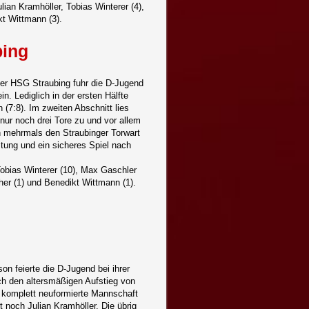
lian Kramhöller, Tobias Winterer (4),
kt Wittmann (3).
bing
der HSG Straubing fuhr die D-Jugend
n. Lediglich in der ersten Hälfte
n (7:8). Im zweiten Abschnitt lies
 nur noch drei Tore zu und vor allem
 mehrmals den Straubinger Torwart
stung und ein sicheres Spiel nach
 Tobias Winterer (10), Max Gaschler
her (1) und Benedikt Wittmann (1).
son feierte die D-Jugend bei ihrer
ch den altersmäßigen Aufstieg von
e komplett neuformierte Mannschaft
 noch Julian Kramhöller. Die übrig