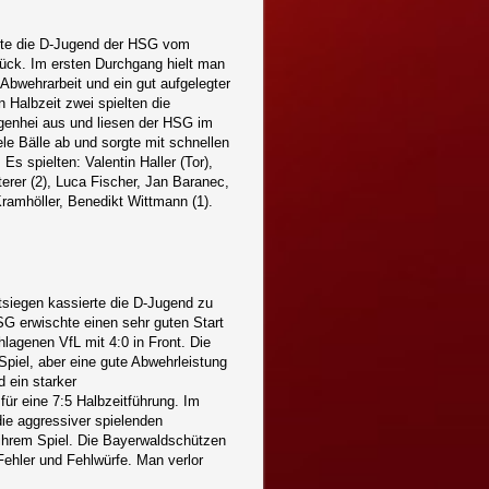
rte die D-Jugend der HSG vom
rück. Im ersten Durchgang hielt man
e Abwehrarbeit und ein gut aufgelegter
n Halbzeit zwei spielten die
egenhei aus und liesen der HSG im
le Bälle ab und sorgte mit schnellen
 spielten: Valentin Haller (Tor),
erer (2), Luca Fischer, Jan Baranec,
ramhöller, Benedikt Wittmann (1).
tsiegen kassierte die D-Jugend zu
G erwischte einen sehr guten Start
lagenen VfL mit 4:0 in Front. Die
piel, aber eine gute Abwehrleistung
d ein starker
ür eine 7:5 Halbzeitführung. Im
ie aggressiver spielenden
 ihrem Spiel. Die Bayerwaldschützen
Fehler und Fehlwürfe. Man verlor