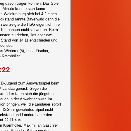
eg davon tragen können. Das Spiel
. Minute konnte sich keine
s Waldkraiburg sich bei 4:2 einen
ückstand rannte Bayerwald dann die
t zwei zeigte die HSG eigentlich ihre
 Torchancen nicht verwerten. Beim
unsten zu drehen, lies aber zwei
 Stand von 14:11 entschieden und
beendet.
as Winterer (5), Luca Fischer,
n Kramhöller.
:22
ie D-Jugend zum Auswärtsspiel beim
TV Landau gereist. Gegen die
städter taten sich die jüngsten
 auch in der Abwehr schwer. Im
ion bringen, weil die Landauer sofort
e HSG ihr gewohntes Spiel nicht
Rückstand und Landau baute den
uf 22:11 aus.
ian Kramhöller, Maximilian Gaschler
ischer, Benedikt Wittmann (6).