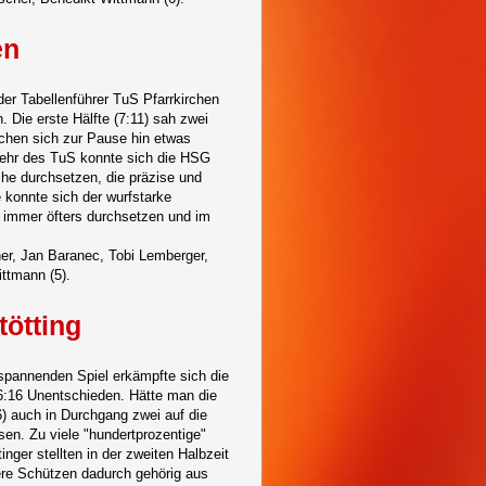
en
er Tabellenführer TuS Pfarrkirchen
 Die erste Hälfte (7:11) sah zwei
rchen sich zur Pause hin etwas
ehr des TuS konnte sich die HSG
ihe durchsetzen, die präzise und
e konnte sich der wurfstarke
 immer öfters durchsetzen und im
her, Jan Baranec, Tobi Lemberger,
ttmann (5).
tötting
 spannenden Spiel erkämpfte sich die
6:16 Unentschieden. Hätte man die
6) auch in Durchgang zwei auf die
sen. Zu viele "hundertprozentige"
nger stellten in der zweiten Halbzeit
re Schützen dadurch gehörig aus