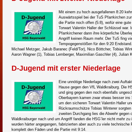
Mit einem zu hoch ausgefallenen 8:20 keh
Auswärtsspiel bei der TuS Pfarrkirchen zu
die Partie noch offen (5:8), wofür eine gut
Torwart Valentin Haller der Schlüssel war. I
Pfarrkirchener dann ihre körperliche Überl
Angriff keinen Raum mehr. Der TuS fing vie
Tempogegenstößen für den 9:20 Endstand. Es
Michael Metzger, Jakub Baranec (Feld/Tor), Nico Böttcher, Tobias Wint
Aaron Wagner (1), Tobias Lemberger, Maximilian Gaschler (4), Julian K
D-Jugend mit erster Niederlage
Eine unnötige Niederlage nach zwei Auftak
Hause gegen den VfL Waldkraiburg. Die HS
und ging gegen den noch ebenfalls ungesch
Oberbayern kamen zwar etwas besser ins S
um den sicheren Torwart Valentin Haller un
Rückraumschütze Tobias Winterer sorgten f
zweiten Durchgang lies die Abwehr gegen d
Waldkraiburger nach und um Angriff fanden die HSG`ler nicht mehr zu
wurden härter angegangen, fabrizierten aber auch zu viele technische 
komplett den Fäden und die Partie mit 9:14.