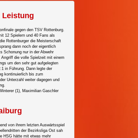
r Leistung
isonfinale gegen den TSV Rottenburg.
mit 12 Spielern und 40 Fans als
die Rottenburger die Meisterschaft
 sprang dann noch der eigentlich
ks Schonung nur in der Abwehr
Angriff die volle Spielzeit mit einem
ungs um den sehr gut aufgelegten
2:1 in Führung. Dann legte der
g kontinuierlich bis zum
 der Unterzahl weiter dagegen und
ng.
Winterer (1), Maximilian Gaschler
aiburg
gend von ihrem letzten Auswärtsspiel
ellendritten der Bezirksliga Ost sah
e HSG hätte mit etwas mehr