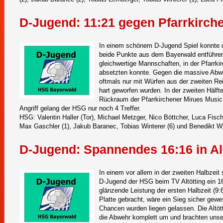
D-Jugend: 11:21 gegen Pfarrkirch
In einem schönem D-Jugend Spiel konnte d
beide Punkte aus dem Bayerwald entführen.
gleichwertige Mannschaften, in der Pfarrki
absetzten konnte. Gegen die massive Abw
ing
oftmals nur mit Würfen aus der zweiten Re
hart geworfen wurden. In der zweiten Hälft
Rückraum der Pfarrkirchener Mirues Music
Angriff gelang der HSG nur noch 4 Treffer.
HSG: Valentin Haller (Tor), Michael Metzger, Nico Böttcher, Luca Fisc
Max Gaschler (1), Jakub Baranec, Tobias Winterer (6) und Benedikt Wi
D-Jugend: Spannendes 16:16 in Al
In einem vor allem in der zweiten Halbzeit
D-Jugend der HSG beim TV Altötting ein 1
glänzende Leistung der ersten Halbzeit (9:
Platte gebracht, wäre ein Sieg sicher gewe
Chancen wurden liegen gelassen. Die Altötti
die Abwehr komplett um und brachten unse