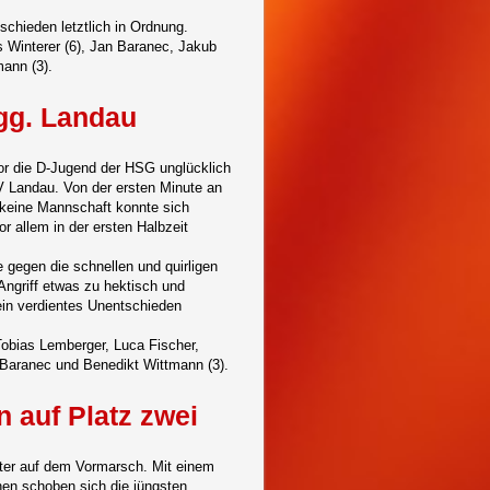
chieden letztlich in Ordnung.
s Winterer (6), Jan Baranec, Jakub
mann (3).
gg. Landau
or die D-Jugend der HSG unglücklich
 Landau. Von der ersten Minute an
 keine Mannschaft konnte sich
r allem in der ersten Halbzeit
e gegen die schnellen und quirligen
ngriff etwas zu hektisch und
 ein verdientes Unentschieden
 Tobias Lemberger, Luca Fischer,
b Baranec und Benedikt Wittmann (3).
n auf Platz zwei
eiter auf dem Vormarsch. Mit einem
hen schoben sich die jüngsten