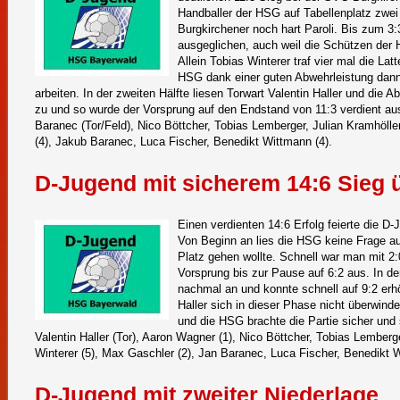
Handballer der HSG auf Tabellenplatz zwei
Burgkirchener noch hart Paroli. Bis zum 3:
ausgeglichen, auch weil die Schützen der 
Allein Tobias Winterer traf vier mal die Lat
HSG dank einer guten Abwehrleistung dann
arbeiten. In der zweiten Hälfte liesen Torwart Valentin Haller und die
zu und so wurde der Vorsprung auf den Endstand von 11:3 verdient ausg
Baranec (Tor/Feld), Nico Böttcher, Tobias Lemberger, Julian Kramhölle
(4), Jakub Baranec, Luca Fischer, Benedikt Wittmann (4).
D-Jugend mit sicherem 14:6 Sieg 
Einen verdienten 14:6 Erfolg feierte die 
Von Beginn an lies die HSG keine Frage a
Platz gehen wollte. Schnell war man mit 2:
Vorsprung bis zur Pause auf 6:2 aus. In d
nachmal an und konnte schnell auf 9:2 erhö
Haller sich in dieser Phase nicht überwind
und die HSG brachte die Partie sicher und
Valentin Haller (Tor), Aaron Wagner (1), Nico Böttcher, Tobias Lemberge
Winterer (5), Max Gaschler (2), Jan Baranec, Luca Fischer, Benedikt 
D-Jugend mit zweiter Niederlage