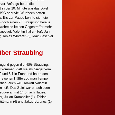
 vor. Anfangs boten die
3 in der 10. Minute war das Spiel
HSG sehr viel Wurfpech hatten.
te. Bis zur Pause konnte sich die
 doch einen 7:3 Vorsprung heraus
 Abwehreihe keinen Gegentreffer mehr
ebaut. Valentin Haller (Tor), Jan
r, Tobias Winterer (3), Max Gaschler
über Straubing
D-Jugend gegen die HSG Straubing.
ufkommen, daß sie als Sieger vom
0 und 3:1 in Front und baute den
er zweiten Hälfte zog man Tempo
hen, auch weil Torwart Valentin
en ließ. Das Spiel war entschieden
 souverän mit 14:6 nach Hause.
r, Julian Kramhöller (1), Tobias
Wittmann (4) und Jakub Baranec (1).