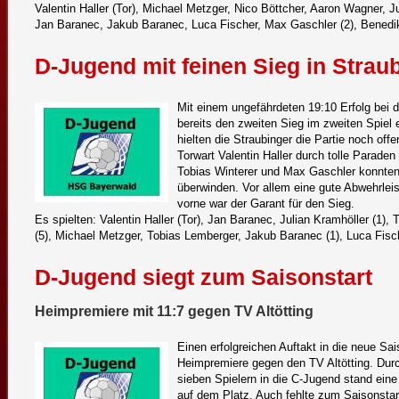
Valentin Haller (Tor), Michael Metzger, Nico Böttcher, Aaron Wagner, Ju
Jan Baranec, Jakub Baranec, Luca Fischer, Max Gaschler (2), Benedi
D-Jugend mit feinen Sieg in Strau
Mit einem ungefährdeten 19:10 Erfolg bei 
bereits den zweiten Sieg im zweiten Spiel ei
hielten die Straubinger die Partie noch offe
Torwart Valentin Haller durch tolle Paraden
Tobias Winterer und Max Gaschler konnten
überwinden. Vor allem eine gute Abwehrlei
vorne war der Garant für den Sieg.
Es spielten: Valentin Haller (Tor), Jan Baranec, Julian Kramhöller (1),
(5), Michael Metzger, Tobias Lemberger, Jakub Baranec (1), Luca Fisc
D-Jugend siegt zum Saisonstart
Heimpremiere mit 11:7 gegen TV Altötting
Einen erfolgreichen Auftakt in die neue Sai
Heimpremiere gegen den TV Altötting. Dur
sieben Spielern in die C-Jugend stand ein
auf dem Platz. Auch fehlte zum Saisonstart