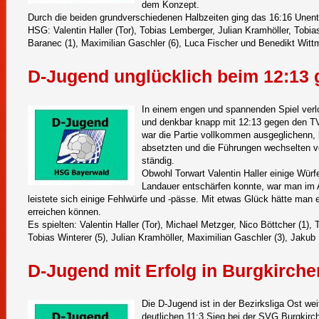
dem Konzept.
Durch die beiden grundverschiedenen Halbzeiten ging das 16:16 Unents
HSG: Valentin Haller (Tor), Tobias Lemberger, Julian Kramhöller, Tobia
Baranec (1), Maximilian Gaschler (6), Luca Fischer und Benedikt Witt
D-Jugend unglücklich beim 12:13 
In einem engen und spannenden Spiel verl
und denkbar knapp mit 12:13 gegen den TV
war die Partie vollkommen ausgeglichenn,
absetzten und die Führungen wechselten vo
ständig.
Obwohl Torwart Valentin Haller einige Würf
Landauer entschärfen konnte, war man im A
leistete sich einige Fehlwürfe und -pässe. Mit etwas Glück hätte man
erreichen können.
Es spielten: Valentin Haller (Tor), Michael Metzger, Nico Böttcher (1),
Tobias Winterer (5), Julian Kramhöller, Maximilian Gaschler (3), Jaku
D-Jugend mit Erfolg in Burgkirche
Die D-Jugend ist in der Bezirksliga Ost w
deutlichen 11:3 Sieg bei der SVG Burgkirc