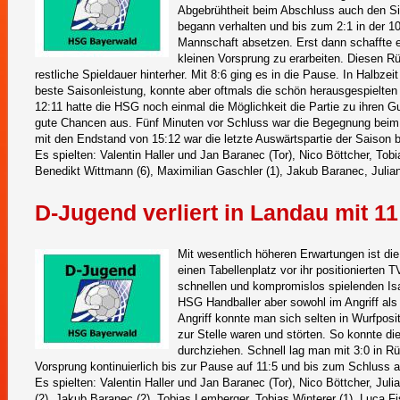
Abgebrühtheit beim Abschluss auch den Si
begann verhalten und bis zum 2:1 in der 10
Mannschaft absetzen. Erst dann schaffte e
kleinen Vorsprung zu erarbeiten. Diesen R
restliche Spieldauer hinterher. Mit 8:6 ging es in die Pause. In Halbzei
beste Saisonleistung, konnte aber oftmals die schön herausgespielten
12:11 hatte die HSG noch einmal die Möglichkeit die Partie zu ihren G
gute Chancen aus. Fünf Minuten vor Schluss war die Begegnung beim
mit den Endstand von 15:12 war die letzte Auswärtspartie der Saison 
Es spielten: Valentin Haller und Jan Baranec (Tor), Nico Böttcher, Tobi
Benedikt Wittmann (6), Maximilian Gaschler (1), Jakub Baranec, Julia
D-Jugend verliert in Landau mit 11
Mit wesentlich höheren Erwartungen ist d
einen Tabellenplatz vor ihr positionierten 
schnellen und kompromislos spielenden Isar
HSG Handballer aber sowohl im Angriff als
Angriff konnte man sich selten in Wurfposit
zur Stelle waren und störten. So konnte di
durchziehen. Schnell lag man mit 3:0 in 
Vorsprung kontinuierlich bis zur Pause auf 11:5 und bis zum Schluss a
Es spielten: Valentin Haller und Jan Baranec (Tor), Nico Böttcher, Jul
(2), Jakub Baranec (2), Tobias Lemberger, Tobias Winterer (1), Luca F