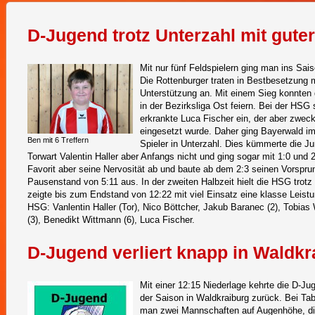
D-Jugend trotz Unterzahl mit gute
Mit nur fünf Feldspielern ging man ins Sa
Die Rottenburger traten in Bestbesetzung 
Unterstützung an. Mit einem Sieg konnten 
in der Bezirksliga Ost feiern. Bei der HSG
erkrankte Luca Fischer ein, der aber zwec
eingesetzt wurde. Daher ging Bayerwald im 
Ben mit 6 Treffern
Spieler in Unterzahl. Dies kümmerte die J
Torwart Valentin Haller aber Anfangs nicht und ging sogar mit 1:0 und 
Favorit aber seine Nervosität ab und baute ab dem 2:3 seinen Vorsprun
Pausenstand von 5:11 aus. In der zweiten Halbzeit hielt die HSG trotz
zeigte bis zum Endstand von 12:22 mit viel Einsatz eine klasse Leistu
HSG: Vanlentin Haller (Tor), Nico Böttcher, Jakub Baranec (2), Tobias 
(3), Benedikt Wittmann (6), Luca Fischer.
D-Jugend verliert knapp in Waldkr
Mit einer 12:15 Niederlage kehrte die D-Ju
der Saison in Waldkraiburg zurück. Bei Tab
man zwei Mannschaften auf Augenhöhe, di